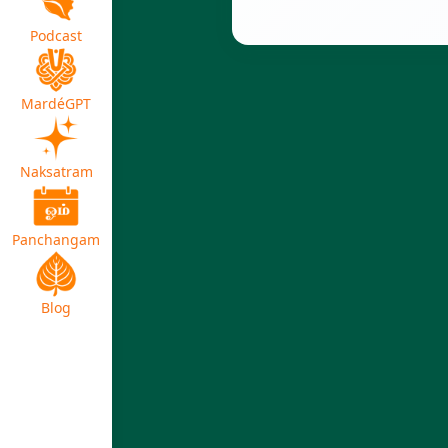
Podcast
MardéGPT
Naksatram
Panchangam
Blog