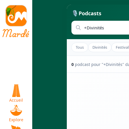
🎙️
Podcasts
Tous
Divinités
Festival
0
podcast pour "+Divinités" 
Accueil
Explore