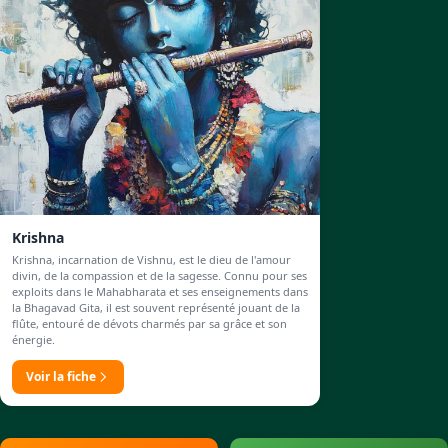
Krishna
Krishna, incarnation de Vishnu, est le dieu de l'amour
divin, de la compassion et de la sagesse. Connu pour ses
exploits dans le Mahabharata et ses enseignements dans
la Bhagavad Gita, il est souvent représenté jouant de la
flûte, entouré de dévots charmés par sa grâce et son
énergie.
Voir la fiche