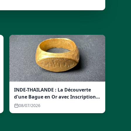
INDE-THAILANDE : La Découverte
d'une Bague en Or avec Inscription
Brahmi : Un Lien Ancien entre l'Inde
08/07/2026
et l'Asie du Sud-Est