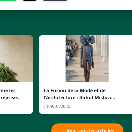
rme les
La Fusion de la Mode et de
reprise
l'Architecture : Rahul Mishra
s'Inspire des Temples pour sa
09/07/2026
Nouvelle Collection de Haute
Couture
Voir tous les articles