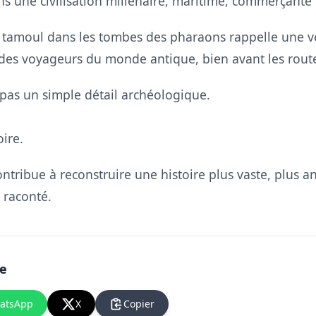
ns une civilisation millénaire, maritime, commerçante
tamoul dans les tombes des pharaons rappelle une véri
à des voyageurs du monde antique, bien avant les rout
t pas un simple détail archéologique.
ire.
ntribue à reconstruire une histoire plus vaste, plus 
 raconté.
le
atsApp
X
Copier