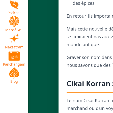
des épices
Podcast
En retour, ils importai
Mais cette nouvelle d
MardéGPT
se limitaient pas aux 
monde antique.
Naksatram
Graver son nom dans la
Panchangam
nous savons que des 
Cikai Korran 
Blog
Le nom Cikai Korran ap
marchand ou d’un voya