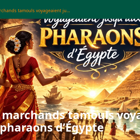
Quand les marchands tamouls voyageaient jusqu’aux pharaons d’Égypte
 marchands tamouls voy
 pharaons d’Égypte