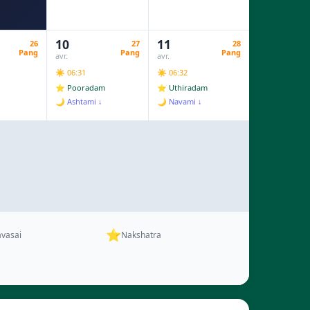
10
11
26
27
28
Pang
Pang
Pang
avr.
avr.
☀️ 06:31
☀️ 06:32
⭐ Pooradam
⭐ Uthiradam
↓
🌙 Ashtami ↓
🌙 Navami ↓
⭐
vasai
Nakshatra