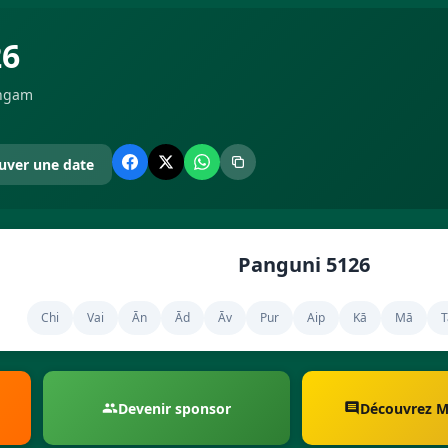
26
angam
uver une date
Panguni 5126
Chi
Vai
Ān
Ād
Āv
Pur
Aip
Kā
Mā
T
Devenir sponsor
Découvrez 