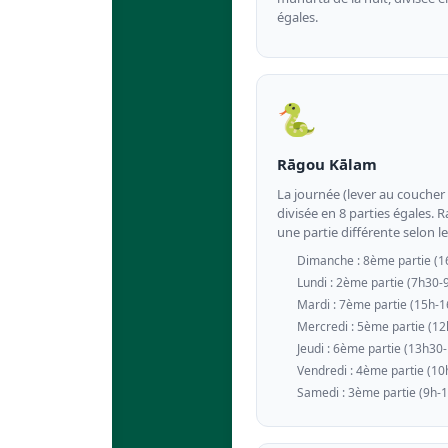
égales.
🐍
Rāgou Kālam
La journée (lever au coucher d
divisée en 8 parties égales.
une partie différente selon le 
Dimanche : 8ème partie (1
Lundi : 2ème partie (7h30-
Mardi : 7ème partie (15h-
Mercredi : 5ème partie (1
Jeudi : 6ème partie (13h30
Vendredi : 4ème partie (1
Samedi : 3ème partie (9h-