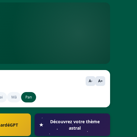
A-
A+
ai
Mā
Pan
Découvrez votre thème
MardéGPT
astral