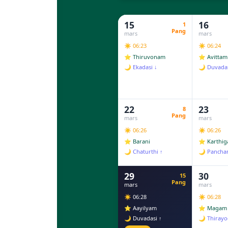
15
16
1
Pang
mars
mars
☀️ 06:23
☀️ 06:24
⭐ Thiruvonam
⭐ Avittam
🌙 Ekadasi ↓
🌙 Duvadas
22
23
8
Pang
mars
mars
☀️ 06:26
☀️ 06:26
⭐ Barani
⭐ Karthig
🌙 Chaturthi ↑
🌙 Pancha
29
30
15
Pang
mars
mars
☀️ 06:28
☀️ 06:28
⭐ Aayilyam
⭐ Magam
🌙 Duvadasi ↑
🌙 Thirayo