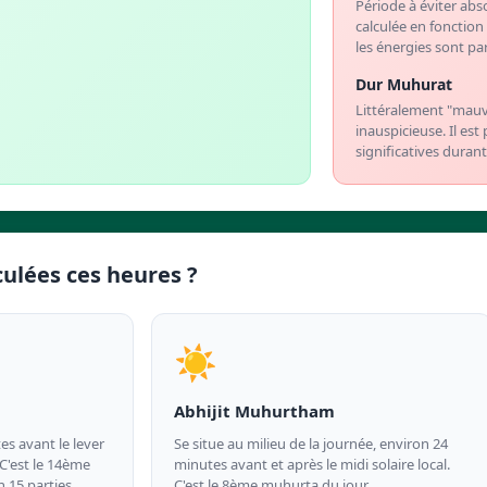
Période à éviter abs
calculée en fonctio
les énergies sont pa
Dur Muhurat
Littéralement "mau
inauspicieuse. Il es
significatives duran
ulées ces heures ?
☀️
Abhijit Muhurtham
s avant le lever
Se situe au milieu de la journée, environ 24
 C'est le 14ème
minutes avant et après le midi solaire local.
n 15 parties
C'est le 8ème muhurta du jour.