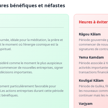
ures bénéfiques et néfastes
Heures à éviter
Rāgou Kālam
ournée, idéale pour la méditation, la prière et
Période gouvernée 
'est le moment où l'énergie cosmique est la
commencer de nouvelle
pirituel.
signatures de contra
Yema Kamdam
nsidéré comme le moment le plus auspicieux
Période associée à Y
r commencer de nouvelles entreprises, signer
activités importante
 décisions importantes.
transactions financi
Kouligaï Kālam
moment particulièrement favorable pour
Période de Gulika, 
s. Les actions entreprises durant cette période
les nouveaux commen
t bénéfiques.
continuer mais les no
Varjyam