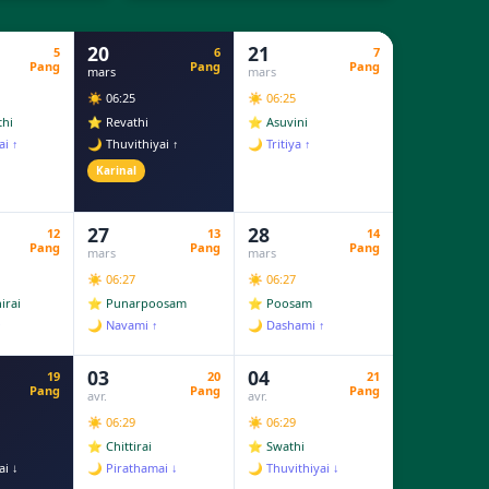
20
21
5
6
7
Pang
Pang
Pang
mars
mars
☀️ 06:25
☀️ 06:25
thi
⭐ Revathi
⭐ Asuvini
ai ↑
🌙 Thuvithiyai ↑
🌙 Tritiya ↑
Karinal
27
28
12
13
14
Pang
Pang
Pang
mars
mars
☀️ 06:27
☀️ 06:27
irai
⭐ Punarpoosam
⭐ Poosam
↑
🌙 Navami ↑
🌙 Dashami ↑
03
04
19
20
21
Pang
Pang
Pang
avr.
avr.
☀️ 06:29
☀️ 06:29
⭐ Chittirai
⭐ Swathi
ai ↓
🌙 Pirathamai ↓
🌙 Thuvithiyai ↓