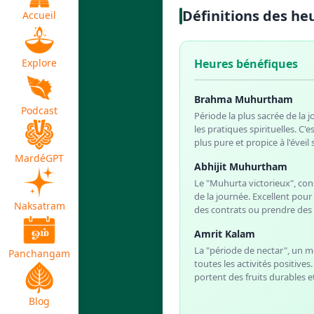
Définitions des he
Accueil
Heures bénéfiques
Explore
Brahma Muhurtham
Podcast
Période la plus sacrée de la j
les pratiques spirituelles. C
plus pure et propice à l'éveil s
MardéGPT
Abhijit Muhurtham
Le "Muhurta victorieux", co
de la journée. Excellent pou
Naksatram
des contrats ou prendre des
Amrit Kalam
La "période de nectar", un 
Panchangam
toutes les activités positive
portent des fruits durables e
Blog