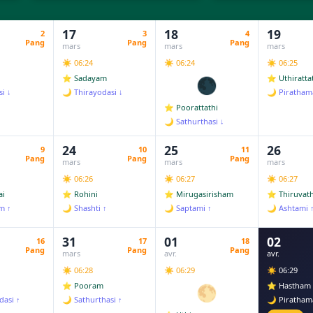
17
18
19
2
3
4
Pang
Pang
Pang
mars
mars
mars
☀️ 06:24
☀️ 06:24
☀️ 06:25
⭐ Sadayam
⭐ Uthiratta
🌑
i ↓
🌙 Thirayodasi ↓
🌙 Piratham
⭐ Poorattathi
🌙 Sathurthasi ↓
24
25
26
9
10
11
Pang
Pang
Pang
mars
mars
mars
☀️ 06:26
☀️ 06:27
☀️ 06:27
ai
⭐ Rohini
⭐ Mirugasirisham
⭐ Thiruvath
m ↑
🌙 Shashti ↑
🌙 Saptami ↑
🌙 Ashtami 
31
01
02
16
17
18
Pang
Pang
Pang
mars
avr.
avr.
☀️ 06:28
☀️ 06:29
☀️ 06:29
⭐ Pooram
⭐ Hastham
🌕
dasi ↑
🌙 Sathurthasi ↑
🌙 Piratham