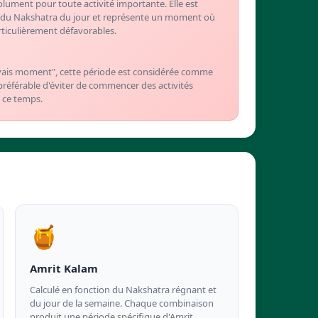
olument pour toute activité importante. Elle est
n du Nakshatra du jour et représente un moment où
rticulièrement défavorables.
vais moment", cette période est considérée comme
t préférable d'éviter de commencer des activités
t ce temps.
🍯
Amrit Kalam
Calculé en fonction du Nakshatra régnant et
du jour de la semaine. Chaque combinaison
produit une période spécifique d'Amrit