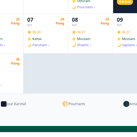
⭐ Uthiram
Karinal
🌙 Pournami ↑
07
08
09
23
24
25
Pang
Pang
Pang
avr.
avr.
avr.
☀️ 06:30
☀️ 06:31
☀️ 06:31
am
⭐ Kettai
⭐ Moolam
⭐ Moolam
hi ↓
🌙 Pancham ↓
🌙 Shashti ↓
🌙 Saptami 
30
Pang
 ↓
🌕
🌑
Jour Karinal
Pournami
Ama