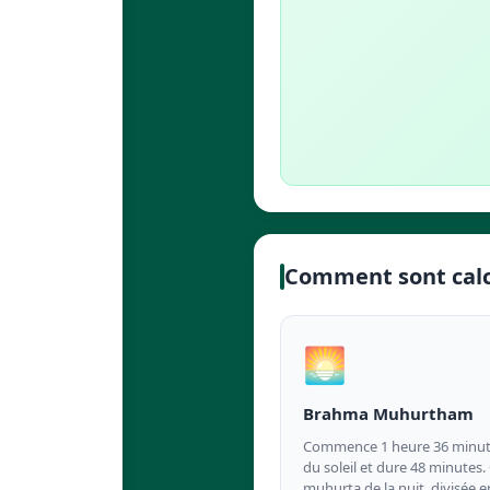
Comment sont calc
🌅
Brahma Muhurtham
Commence 1 heure 36 minute
du soleil et dure 48 minutes.
muhurta de la nuit, divisée e