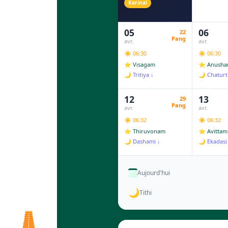
Karinal
05
06
22
Pang
avr.
avr.
☀️ 06:30
☀️ 06:30
⭐ Visagam
⭐ Anush
🌙 Tritiya ↓
🌙 Chaturt
12
13
29
Pang
avr.
avr.
☀️ 06:32
☀️ 06:32
⭐ Thiruvonam
⭐ Avittam
🌙 Dashami ↓
🌙 Ekadasi
Aujourd'hui
🌙
Tithi